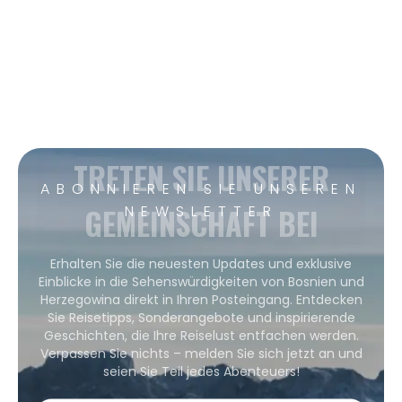
TRETEN SIE UNSERER
ABONNIEREN SIE UNSEREN
GEMEINSCHAFT BEI
NEWSLETTER
Erhalten Sie die neuesten Updates und exklusive
Einblicke in die Sehenswürdigkeiten von Bosnien und
Herzegowina direkt in Ihren Posteingang. Entdecken
Sie Reisetipps, Sonderangebote und inspirierende
Geschichten, die Ihre Reiselust entfachen werden.
Verpassen Sie nichts – melden Sie sich jetzt an und
seien Sie Teil jedes Abenteuers!