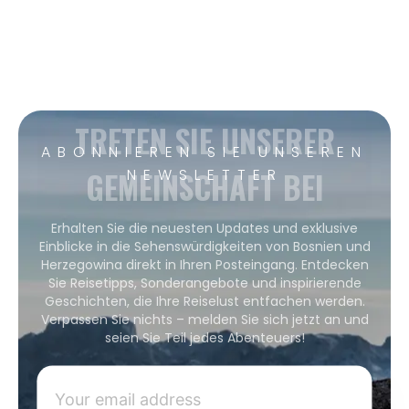
TRETEN SIE UNSERER
ABONNIEREN SIE UNSEREN
GEMEINSCHAFT BEI
NEWSLETTER
Erhalten Sie die neuesten Updates und exklusive
Einblicke in die Sehenswürdigkeiten von Bosnien und
Herzegowina direkt in Ihren Posteingang. Entdecken
Sie Reisetipps, Sonderangebote und inspirierende
Geschichten, die Ihre Reiselust entfachen werden.
Verpassen Sie nichts – melden Sie sich jetzt an und
seien Sie Teil jedes Abenteuers!