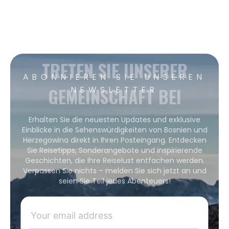
TRETEN SIE UNSERER
ABONNIEREN SIE UNSEREN
GEMEINSCHAFT BEI
NEWSLETTER
Erhalten Sie die neuesten Updates und exklusive
Einblicke in die Sehenswürdigkeiten von Bosnien und
Herzegowina direkt in Ihren Posteingang. Entdecken
Sie Reisetipps, Sonderangebote und inspirierende
Geschichten, die Ihre Reiselust entfachen werden.
Verpassen Sie nichts – melden Sie sich jetzt an und
seien Sie Teil jedes Abenteuers!