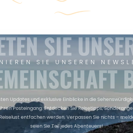
ETEN SIE UNSE
NIEREN SIE UNSEREN NEWSL
EMEINSCHAFT B
sten Updates und exklusive Einblicke in die Sehenswürdig
 Ihren Posteingang. Entdecken Sie Reisetipps, Sonderange
Reiselust entfachen werden. Verpassen Sie nichts – melde
seien Sie Teil jedes Abenteuers!