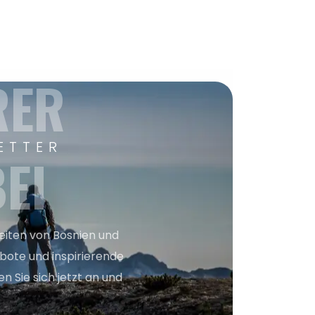
RER
ETTER
EI
keiten von Bosnien und
bote und inspirierende
n Sie sich jetzt an und