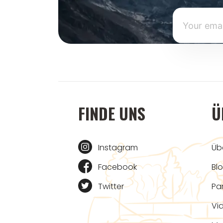
FINDE UNS
Ü
Instagram
Üb
Facebook
Bl
Twitter
Pa
Vi