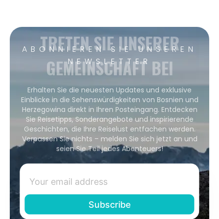
TRETEN SIE UNSERER
ABONNIEREN SIE UNSEREN
GEMEINSCHAFT BEI
NEWSLETTER
Erhalten Sie die neuesten Updates und exklusive
Einblicke in die Sehenswürdigkeiten von Bosnien und
Herzegowina direkt in Ihren Posteingang. Entdecken
Sie Reisetipps, Sonderangebote und inspirierende
Geschichten, die Ihre Reiselust entfachen werden.
Verpassen Sie nichts – melden Sie sich jetzt an und
seien Sie Teil jedes Abenteuers!