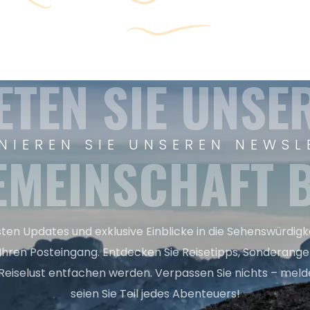
ETEN SIE UNSE
NIEREN SIE UNSEREN NEWSL
EMEINSCHAFT B
sten Updates und exklusive Einblicke in die Sehenswürdig
 Ihren Posteingang. Entdecken Sie Reisetipps, Sonderange
Reiselust entfachen werden. Verpassen Sie nichts – melde
seien Sie Teil jedes Abenteuers!