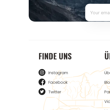
FINDE UNS
Ü
Instagram
Üb
Facebook
Bl
Twitter
Pa
Vi