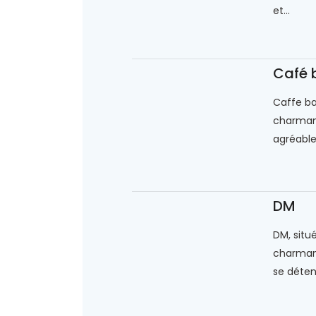
et...
Café 
Caffe ba
charmant
agréable 
DM
DM, situ
charmant
se déten