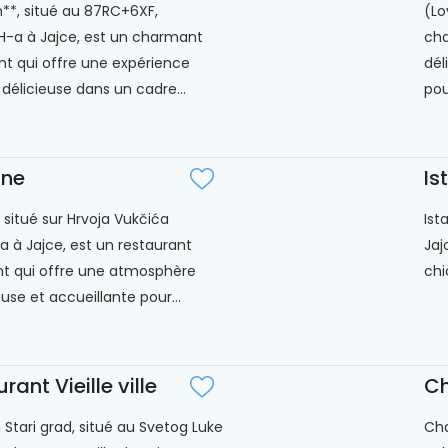
*, situé au 87RC+6XF,
(Lo
-a à Jajce, est un charmant
cha
nt qui offre une expérience
dél
 délicieuse dans un cadre...
pour
ine
Is
 situé sur Hrvoja Vukčića
Ist
ća à Jajce, est un restaurant
Jaj
t qui offre une atmosphère
chi
use et accueillante pour...
rant Vieille ville
Ch
 Stari grad, situé au Svetog Luke
Cha