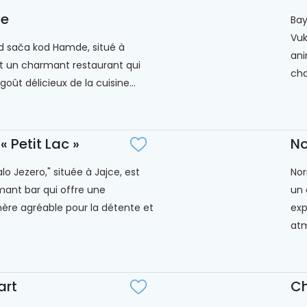
e
Bay
Vuk
od sača kod Hamde, situé à
ani
st un charmant restaurant qui
cha
goût délicieux de la cuisine...
« Petit Lac »
N
lo Jezero," située à Jajce, est
Nor
ant bar qui offre une
un 
re agréable pour la détente et
exp
atm
art
Ch