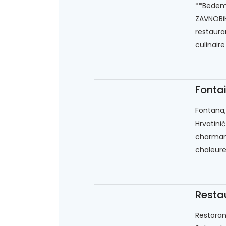
**Bedem*
ZAVNOBiH
restaura
culinaire
Fonta
Fontana,
Hrvatini
charman
chaleure
Restau
Restoran