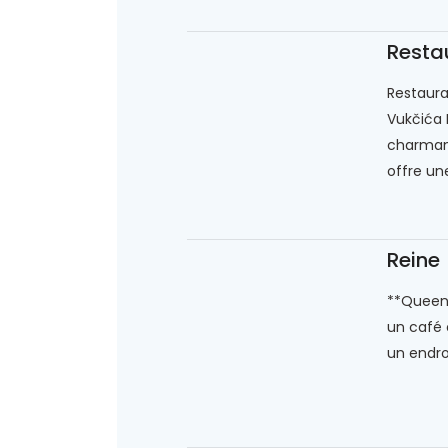
Restau
Restauran
Vukčića 
charman
offre un
Reine
**Queen*
un café 
un endro