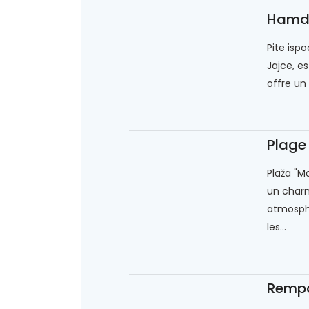
Hamd
Pite isp
Jajce, e
offre un 
Plage 
Plaža "Ma
un charm
atmosphè
les...
Remp