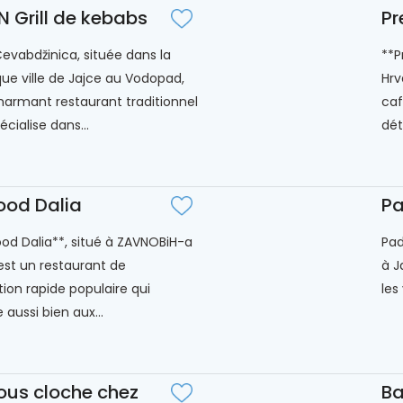
 Grill de kebabs
Pr
vabdžinica, située dans la
**P
que ville de Jajce au Vodopad,
Hrv
harmant restaurant traditionnel
caf
écialise dans...
dét
ood Dalia
Pa
ood Dalia**, situé à ZAVNOBiH-a
Pad
 est un restaurant de
à J
tion rapide populaire qui
les
 aussi bien aux...
sous cloche chez
Ba