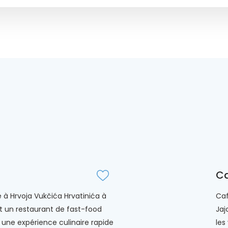
Ca
é à Hrvoja Vukčića Hrvatinića à
Caf
st un restaurant de fast-food
Jaj
e une expérience culinaire rapide
les