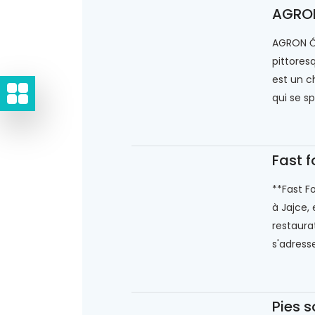
AGRON
AGRON Će
pittores
est un c
qui se sp
Fast f
**Fast F
à Jajce,
restaura
s'adresse
Pies 