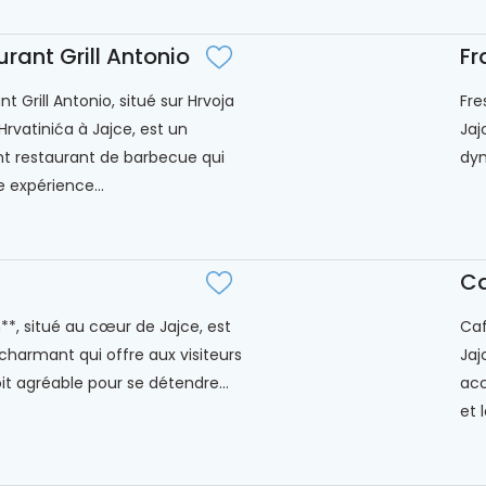
rant Grill Antonio
Fr
t Grill Antonio, situé sur Hrvoja
Fre
Hrvatinića à Jajce, est un
Jaj
t restaurant de barbecue qui
dyn
e expérience...
Ca
*, situé au cœur de Jajce, est
Caf
charmant qui offre aux visiteurs
Jaj
it agréable pour se détendre...
acc
et 