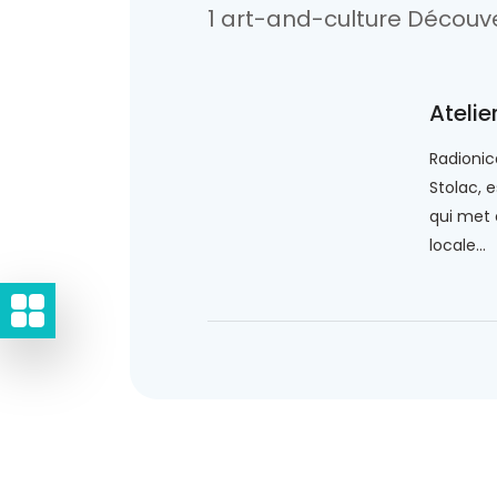
1 art-and-culture Découv
Atelie
Radionic
Stolac, 
qui met 
locale...