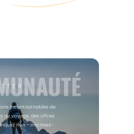
MMUNAUTÉ
ETTER
tions incontournables de
s de voyage, des offres
anquez rien – inscrivez-