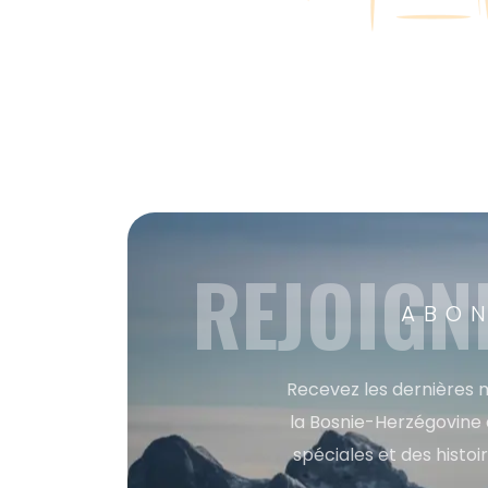
REJOIGN
ABON
Recevez les dernières m
la Bosnie-Herzégovine 
spéciales et des histoi