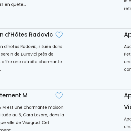
le 
s en quête...
ret
n d’Hôtes Radovic
Ap
n d'hôtes Radović, située dans
Apa
e serein de Đurevići près de
Pet
, offre une retraite charmante
une
.
con
tement M
Ap
Vi
н М est une charmante maison
située au 5, Cara Lazara, dans la
Apa
ue ville de Višegrad. Cet
cha
ment...