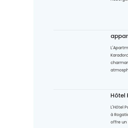
appar
L'Apartma
Karađorđ
charmant
atmosphè
Hôtel
L'Hôtel P
à Rogati
offre un 