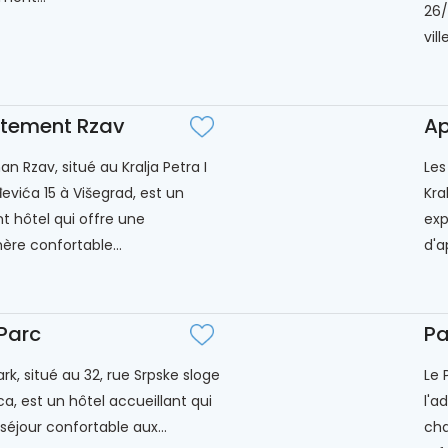
26/
vil
tement Rzav
Ap
n Rzav, situé au Kralja Petra I
Les
evića 15 à Višegrad, est un
Kra
 hôtel qui offre une
exp
re confortable...
d'a
 Parc
Pa
ark, situé au 32, rue Srpske sloge
Le 
ca, est un hôtel accueillant qui
l'a
séjour confortable aux...
cha