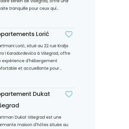
cadre serein de Višegrad, offre une
raite tranquille pour ceux qui...
partements Lorić
rtmani Lorić, situé au 22 rue Kralja
ra I Karađorđevića à Višegrad, offre
 expérience d'hébergement
fortable et accueillante pour...
partement Dukat
šegrad
rtman Dukat Višegrad est une
rmante maison d'hôtes située au