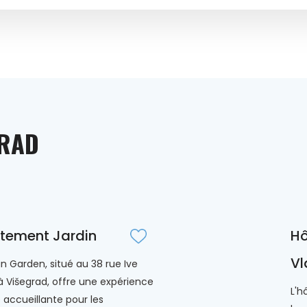
GRAD
tement Jardin
Hô
Vl
 Garden, situé au 38 rue Ive
à Višegrad, offre une expérience
L'h
e accueillante pour les