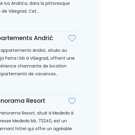
A Iva Andrića, dans la pittoresque
le de Višegrad. Cet...
artements Andrić
 appartements Andrić, situés au
lja Petra I bb à Višegrad, offrent une
érience charmante de location
ppartements de vacances...
norama Resort
Panorama Resort, situé à Međeđa à
dresse Međeđa bb, 73240, est un
rmant hôtel qui offre un agréable