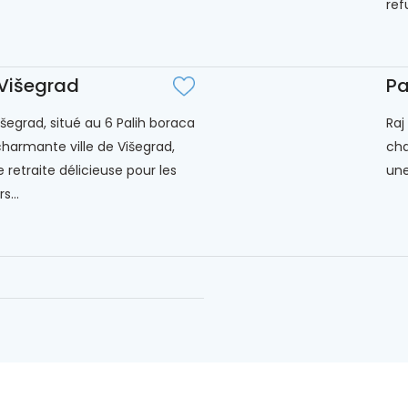
ref
 Višegrad
Pa
išegrad, situé au 6 Palih boraca
Raj
charmante ville de Višegrad,
cha
 retraite délicieuse pour les
une
s...