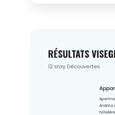
RÉSULTATS VISE
12 stay Découvertes
Appar
Apartman
Andrića 
hôtelièr