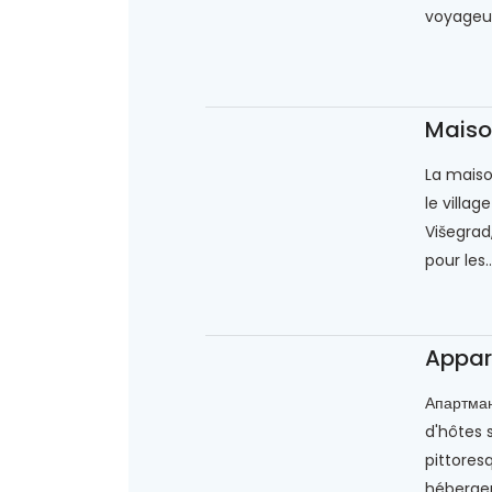
voyageur
Maiso
La maiso
le villag
Višegrad
pour les..
Appar
Апартма
d'hôtes 
pittoresq
héberge