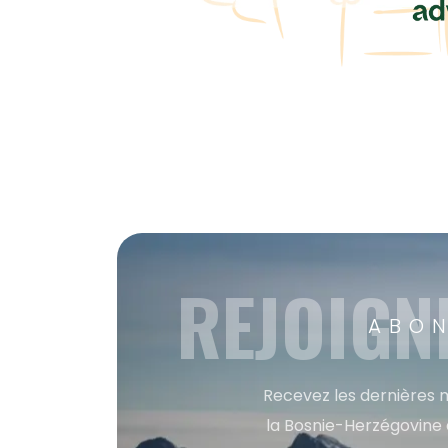
REJOIGN
ABON
Recevez les dernières m
la Bosnie-Herzégovine 