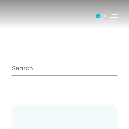
コ
ン
0
テ
ン
ツ
へ
ス
キ
ッ
プ