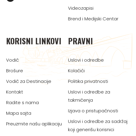
Videozapisi
Brend i Medijski Centar
KORISNI LINKOVI
PRAVNI
Vodič
Uslovi i odredbe
Brošure
Kolačići
Vodič za Destinacije
Politika privatnosti
Kontakt
Uslovi i odredbe za
takmičenja
Radite s nama
Izjava o pristupačnosti
Mapa sajta
Uslovi i odredbe za sadržaj
Preuzmite našu aplikaciju
koji generišu korisnici