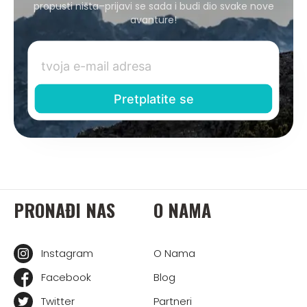
propusti ništa–prijavi se sada i budi dio svake nove
avanture!
PRONAĐI NAS
O NAMA
Instagram
O Nama
Facebook
Blog
Twitter
Partneri