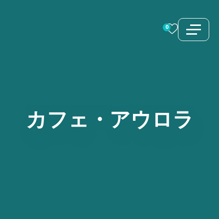
コ
ン
0
テ
ン
ツ
へ
ス
カフェ・アウロラ
キ
ッ
プ