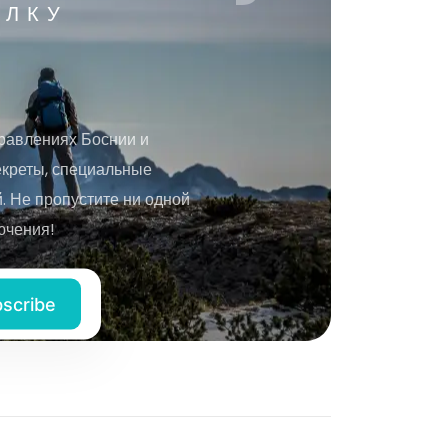
ЫЛКУ
равлениях Боснии и
екреты, специальные
 Не пропустите ни одной
ючения!