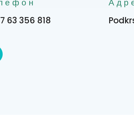
лефон
Адр
7 63 356 818
Podkr