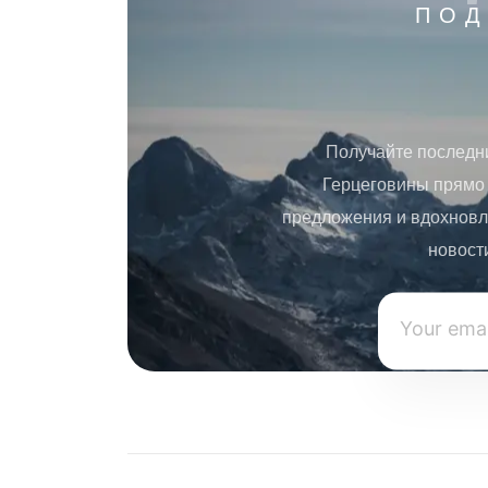
ПОД
Получайте последн
Герцеговины прямо 
предложения и вдохновл
новост