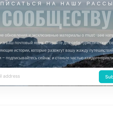
ПИСАТЬСЯ НА НАШУ РАСС
СООБЩЕСТВУ
ие обновления и эксклюзивные материалы о must-see нап
на ваш почтовый ящик. Откройте для себя туристические с
яющие истории, которые разожгут вашу жажду путешествий.
и – подписывайтесь сейчас и станьте частью каждого прикл