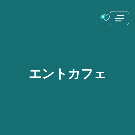
コ
ン
0
テ
ン
ツ
へ
ス
エントカフェ
キ
ッ
プ