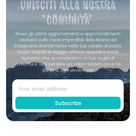
UNISCITI ALLA NOSTRA
ISCRIVITI ALLA NOSTRA
COMUNITÀ
NEWSLETTER
Ricevi gli ultimi aggiornamenti e approfondimenti
esclusivi sulle mete imperdibili della Bosnia ed
Erzegovina direttamente nella tua casella di posta.
Scopri segreti di viaggio, offerte speciali e storie
ispiratrici che accenderanno la tua voglia di
avventura. Non perdere un colpo–iscriviti ora e fai
parte di ogni avventura!