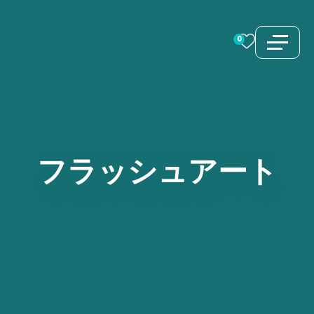
コ
ン
0
テ
ン
ツ
へ
ス
フラッシュアート
キ
ッ
プ