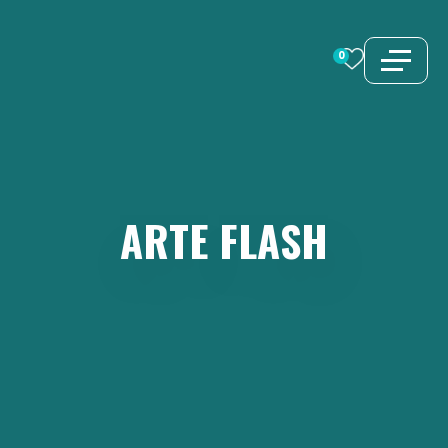
Vai
al
0
contenuto
ARTE
FLASH