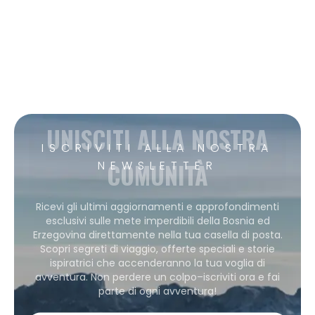
UNISCITI ALLA NOSTRA
ISCRIVITI ALLA NOSTRA
COMUNITÀ
NEWSLETTER
Ricevi gli ultimi aggiornamenti e approfondimenti
esclusivi sulle mete imperdibili della Bosnia ed
Erzegovina direttamente nella tua casella di posta.
Scopri segreti di viaggio, offerte speciali e storie
ispiratrici che accenderanno la tua voglia di
avventura. Non perdere un colpo–iscriviti ora e fai
parte di ogni avventura!