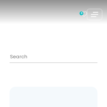
コ
ン
0
テ
ン
ツ
へ
ス
キ
ッ
プ