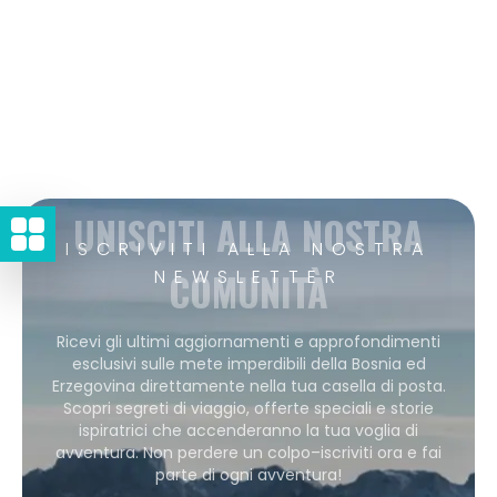
UNISCITI ALLA NOSTRA
ISCRIVITI ALLA NOSTRA
COMUNITÀ
NEWSLETTER
Ricevi gli ultimi aggiornamenti e approfondimenti
esclusivi sulle mete imperdibili della Bosnia ed
Erzegovina direttamente nella tua casella di posta.
Scopri segreti di viaggio, offerte speciali e storie
ispiratrici che accenderanno la tua voglia di
avventura. Non perdere un colpo–iscriviti ora e fai
parte di ogni avventura!