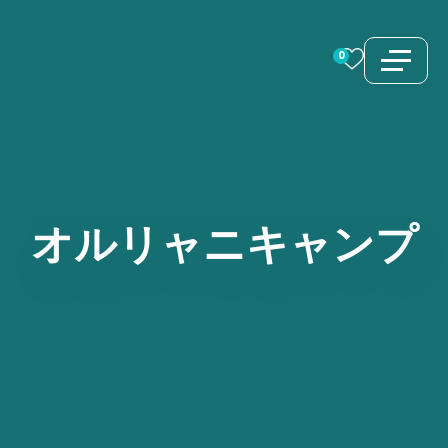
コ
ン
0
テ
ン
ツ
へ
ス
オルリャニキャンプ
キ
ッ
プ