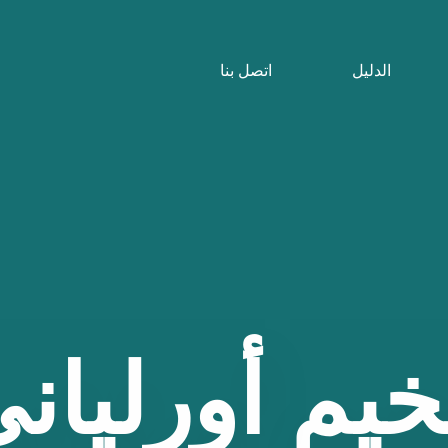
الدليل
اتصل بنا
خيم
أورليان