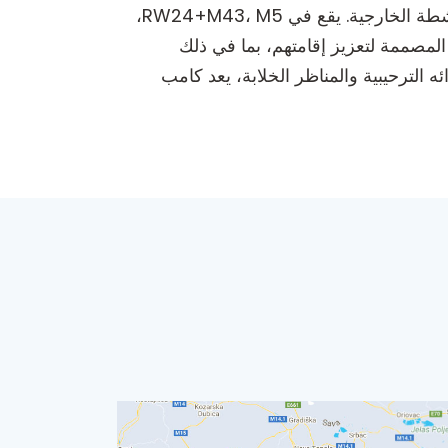
كامب أورلجاني، الواقع في المنطقة الخلابة من بيهاتش، يقدم تجربة تخييم هادئة لعشاق الطبيعة ومحبي الأنشطة الخارجية. يقع في RW24+M43، M5،
لمصممة لتعزيز إقامتهم، بما في ذلك
 الترحيبية والمناظر الخلابة، يعد كامب