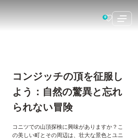
コ
ン
0
テ
ン
ツ
へ
ス
キ
コンジッチの頂を征服し
ッ
プ
よう：自然の驚異と忘れ
られない冒険
コニツでの山頂探検に興味がありますか？こ
の美しい町とその周辺は、壮大な景色とユニ