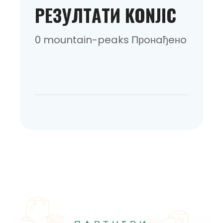
РEЗУЛТAТИ KONJIC
0 mountain-peaks Прoнaђeнo