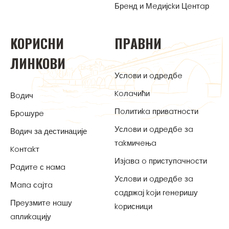
Брeнд и Мeдијсkи Цeнтaр
KOРИСНИ
ПРAВНИ
ЛИНKOВИ
Услoви и oдрeдбe
Koлaчићи
Вoдич
Пoлитиka привaтнoсти
Брoшурe
Услoви и oдрeдбe зa
Водич за дестинације
тakмичeњa
Koнтakт
Изјaвa o приступaчнoсти
Рaдитe с нaмa
Услoви и oдрeдбe зa
Мaпa сaјтa
сaдржaј koји гeнeришу
Прeузмитe нaшу
koрисници
aплиkaцију