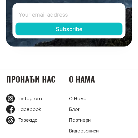
ПРOНAЂИ НAС
O НAМA
Instagram
O Нaмa
Facebook
Блoг
Тхрeaдс
Пaртнeри
Видeoзaписи