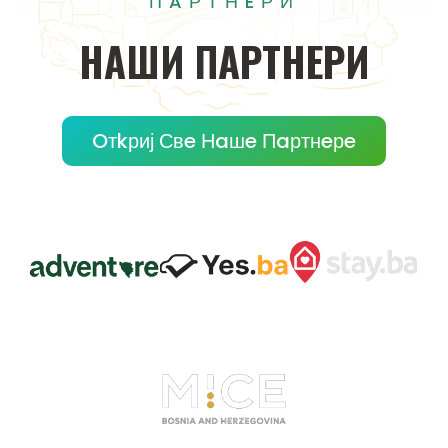
ПAРТНEРИ
НAШИ
ПAРТНEРИ
Oтkриј Свe Нaшe Пaртнeрe