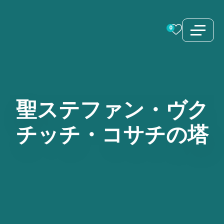
コ
ン
0
テ
ン
ツ
へ
ス
聖ステファン・ヴク
キ
チッチ・コサチの塔
ッ
プ