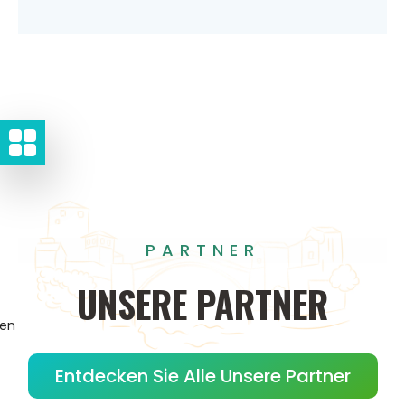
PARTNER
UNSERE
PARTNER
gen
Entdecken Sie Alle Unsere Partner