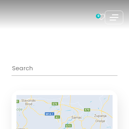
コ
ン
0
テ
ン
ツ
へ
ス
キ
ッ
プ