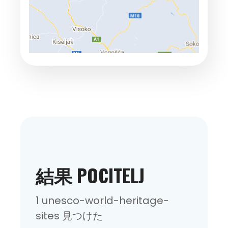
結果 POCITELJ
1 unesco-world-heritage-
sites 見つけた