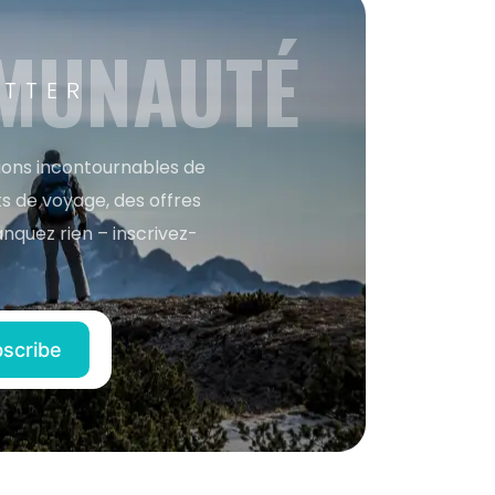
MMUNAUTÉ
ETTER
tions incontournables de
s de voyage, des offres
anquez rien – inscrivez-