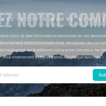
EZ NOTRE CO
NEZ-VOUS À NOTRE NEWSL
ises à jour et des informations exclusives sur les destina
directement dans votre boîte mail. Découvrez des secret
res inspirantes qui éveilleront votre envie d'évasion. Ne m
vous maintenant et faites partie de chaque aventure !