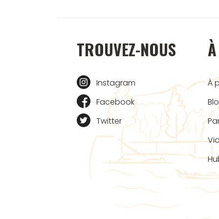
TROUVEZ-NOUS
À
Instagram
À 
Facebook
Bl
Twitter
Pa
Vi
Hu