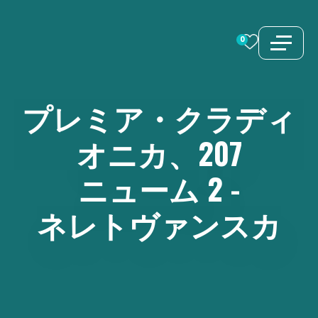
コ
ン
0
テ
ン
ツ
プレミア・クラディ
へ
ス
オニカ、207
キ
ニューム
2
-
ッ
プ
ネレトヴァンスカ