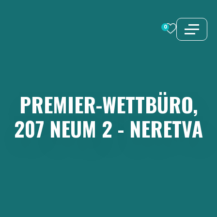
Zum
Inhalt
0
springen
PREMIER-WETTBÜRO,
207
NEUM
2
-
NERETVA