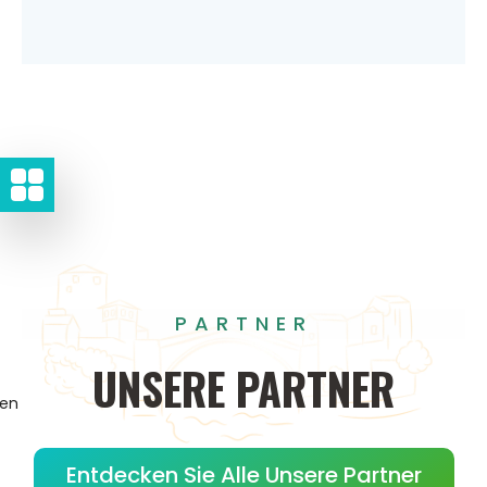
PARTNER
UNSERE
PARTNER
gen
Entdecken Sie Alle Unsere Partner