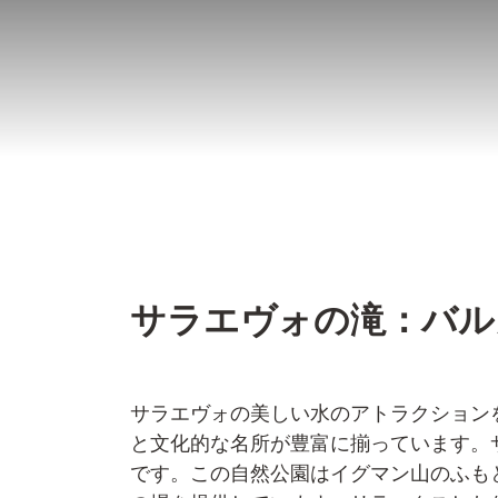
コ
ン
テ
ン
ツ
へ
ス
キ
ッ
サラエヴォの滝：バル
プ
サラエヴォの美しい水のアトラクション
と文化的な名所が豊富に揃っています。
です。この自然公園はイグマン山のふも