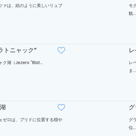
ツァは、絵のように美しいリュブ
モ
観...
ブラトニャック”
レ
湖（Jezero "Blat...
レ
ま...
湖
グ
ェゼロは、ブリドに位置する穏や
グ
位...