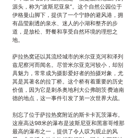
源头，称为“波斯尼亚泉”。这个自然公园位于
伊格曼山脚下，提供了一个宁静的避风港，拥
有晶莹剔透的泉水、迷人的小湖和整齐的步
道，是放松、野餐和享受自然环境的理想之
地。
萨拉热窝还以其流经城市的米尔亚克河和泽列
兹尼察河而闻名。尽管米尔亚克河较小，却别
具魅力，常常成为摄影爱好者的拍摄对象，尤
其是其著名的拉丁桥。这个桥有着重要的历史
价值，因为它是刺杀奥地利大公弗朗茨·费迪南
德的地点，这一事件引发了第一次世界大战。
别忘了位于萨拉热窝附近的斯卡卡瓦茨瀑布。
这座高达98米的瀑布是波斯尼亚和黑塞哥维那
最高的瀑布之一，提供了令人叹为观止的风