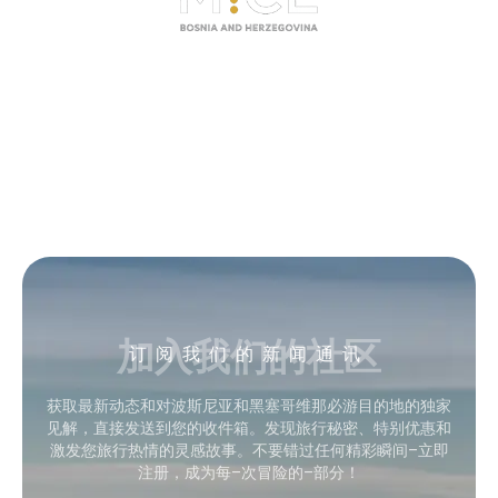
加入我们的社区
订阅我们的新闻通讯
获取最新动态和对波斯尼亚和黑塞哥维那必游目的地的独家
见解，直接发送到您的收件箱。发现旅行秘密、特别优惠和
激发您旅行热情的灵感故事。不要错过任何精彩瞬间–立即
注册，成为每–次冒险的–部分！