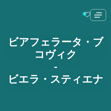
コ
ン
0
テ
ン
ツ
ビアフェラータ・ブ
へ
ス
コヴィク
キ
-
ッ
プ
ビエラ・スティエナ