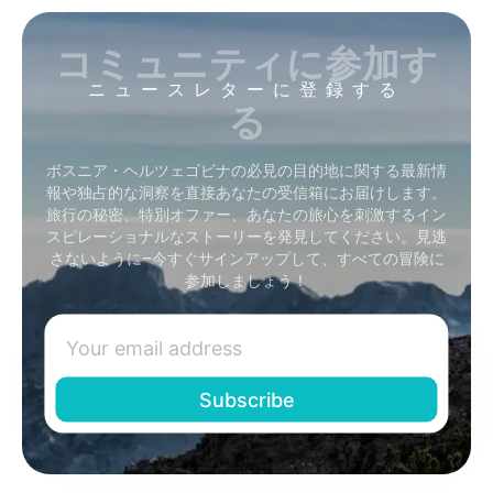
コミュニティに参加す
ニュースレターに登録する
る
ボスニア・ヘルツェゴビナの必見の目的地に関する最新情
報や独占的な洞察を直接あなたの受信箱にお届けします。
旅行の秘密、特別オファー、あなたの旅心を刺激するイン
スピレーショナルなストーリーを発見してください。見逃
さないように–今すぐサインアップして、すべての冒険に
参加しましょう！