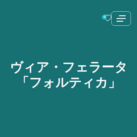
コ
ン
0
テ
ン
ツ
へ
ス
ヴィア・フェラータ
キ
「フォルティカ」
ッ
プ