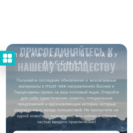
ПРИСОЕДИНЯЙТЕСЬ К
ПОДПИСАТЬСЯ НА НАШУ
НАШЕМУ СООБЩЕСТВУ
РАССЫЛКУ
Получайте последние обновления и эксклюзивные
материалы о must-see направлениях Боснии и
Герцеговины прямо на ваш почтовый ящик. Откройте
для себя туристические секреты, специальные
предложения и вдохновляющие истории, которые
разожгут вашу жажду путешествий. Не пропустите ни
одной новости – подписывайтесь сейчас и станьте
частью каждого приключения!