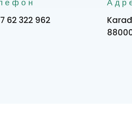
лефон
Адр
7 62 322 962
Karađ
8800