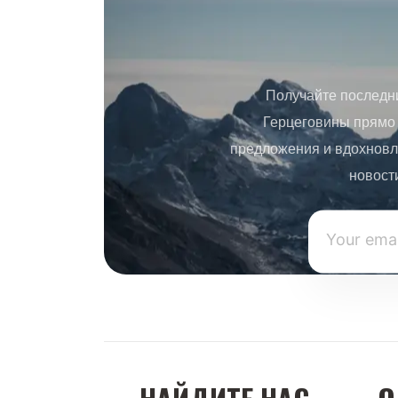
Получайте последн
Герцеговины прямо 
предложения и вдохновл
новост