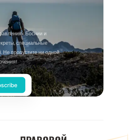
равлениях Боснии и
екреты, специальные
 Не пропустите ни одной
ючения!