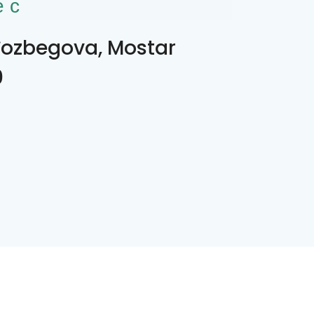
ес
ozbegova, Mostar
0