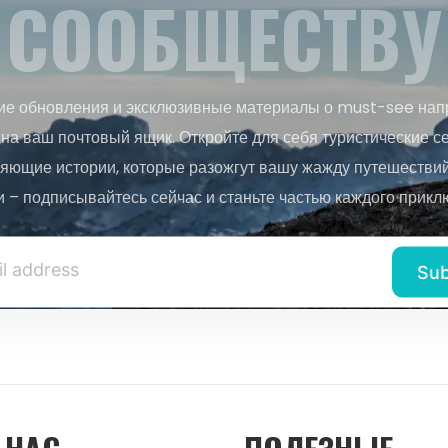
СООБЩЕСТВУ
ие обновления и эксклюзивные материалы о must-see нап
на ваш почтовый ящик. Откройте для себя туристические с
яющие истории, которые разожгут вашу жажду путешествий.
и – подписывайтесь сейчас и станьте частью каждого прикл