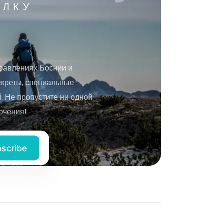
ЫЛКУ
равлениях Боснии и
екреты, специальные
 Не пропустите ни одной
ючения!