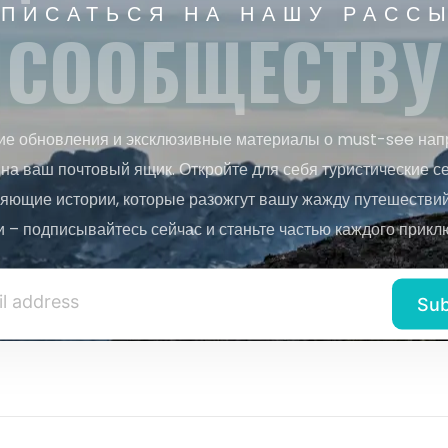
ПИСАТЬСЯ НА НАШУ РАСС
СООБЩЕСТВУ
ие обновления и эксклюзивные материалы о must-see нап
на ваш почтовый ящик. Откройте для себя туристические с
яющие истории, которые разожгут вашу жажду путешествий.
и – подписывайтесь сейчас и станьте частью каждого прикл