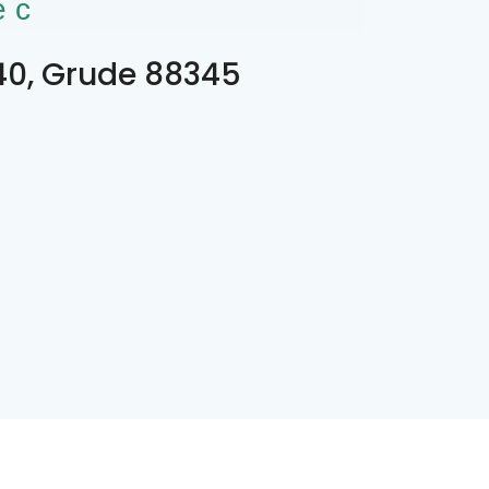
ес
 40, Grude 88345