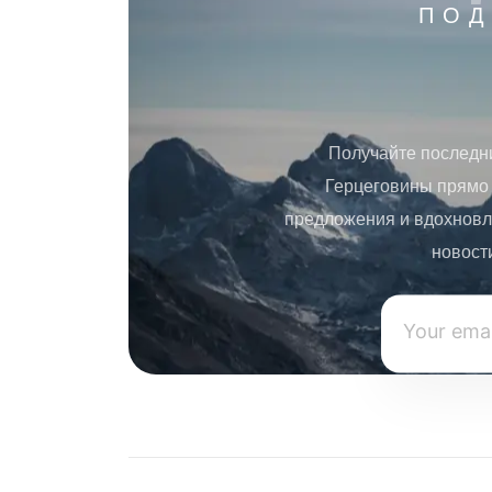
ПОД
Получайте последн
Герцеговины прямо 
предложения и вдохновл
новост