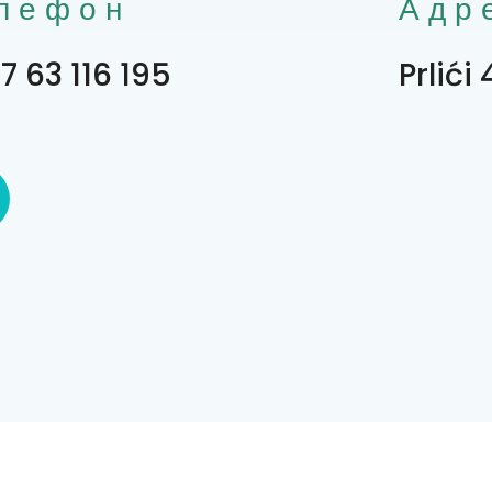
лефон
Адр
7 63 116 195
Prlići