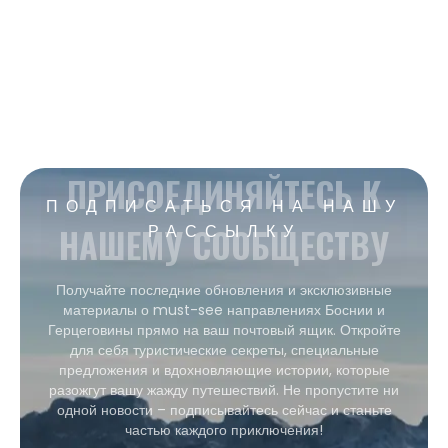
ПРИСОЕДИНЯЙТЕСЬ К
ПОДПИСАТЬСЯ НА НАШУ
НАШЕМУ СООБЩЕСТВУ
РАССЫЛКУ
Получайте последние обновления и эксклюзивные
материалы о must-see направлениях Боснии и
Герцеговины прямо на ваш почтовый ящик. Откройте
для себя туристические секреты, специальные
предложения и вдохновляющие истории, которые
разожгут вашу жажду путешествий. Не пропустите ни
одной новости – подписывайтесь сейчас и станьте
частью каждого приключения!