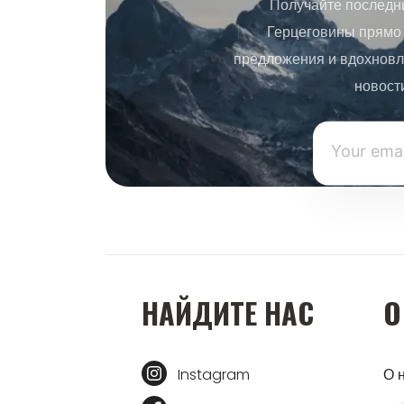
Получайте последн
Герцеговины прямо 
предложения и вдохновл
новост
НАЙДИТЕ НАС
О
Instagram
О 