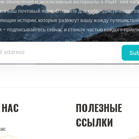
ие обновления и эксклюзивные материалы о must-see нап
на ваш почтовый ящик. Откройте для себя туристические с
яющие истории, которые разожгут вашу жажду путешествий.
и – подписывайтесь сейчас и станьте частью каждого прикл
 НАС
ПОЛЕЗНЫЕ
ССЫЛКИ
нас