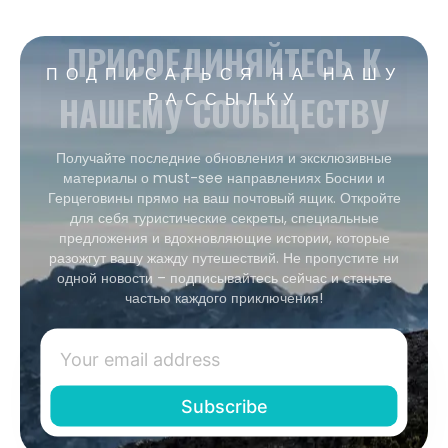
ПРИСОЕДИНЯЙТЕСЬ К
ПОДПИСАТЬСЯ НА НАШУ
НАШЕМУ СООБЩЕСТВУ
РАССЫЛКУ
Получайте последние обновления и эксклюзивные
материалы о must-see направлениях Боснии и
Герцеговины прямо на ваш почтовый ящик. Откройте
для себя туристические секреты, специальные
предложения и вдохновляющие истории, которые
разожгут вашу жажду путешествий. Не пропустите ни
одной новости – подписывайтесь сейчас и станьте
частью каждого приключения!