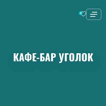
Перейти
к
0
содержимому
КАФЕ-БАР
УГОЛОК