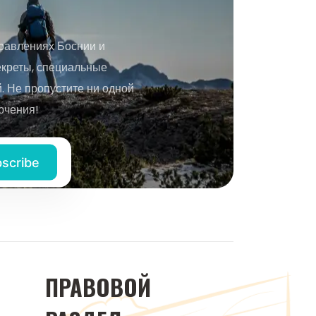
равлениях Боснии и
екреты, специальные
 Не пропустите ни одной
ючения!
ПРАВОВОЙ