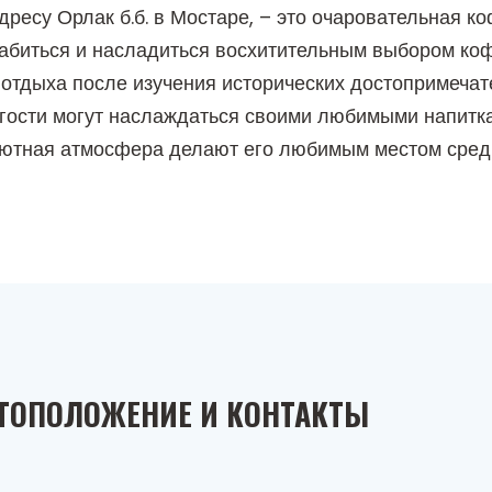
есу Орлак б.б. в Мостаре, – это очаровательная ко
лабиться и насладиться восхитительным выбором коф
 отдыха после изучения исторических достопримеча
, гости могут наслаждаться своими любимыми напитк
уютная атмосфера делают его любимым местом сред
ТОПОЛОЖЕНИЕ И КОНТАКТЫ