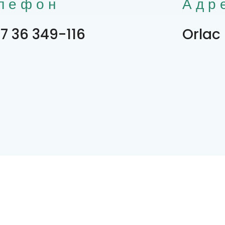
лефон
Адр
7 36 349-116
Orlac 