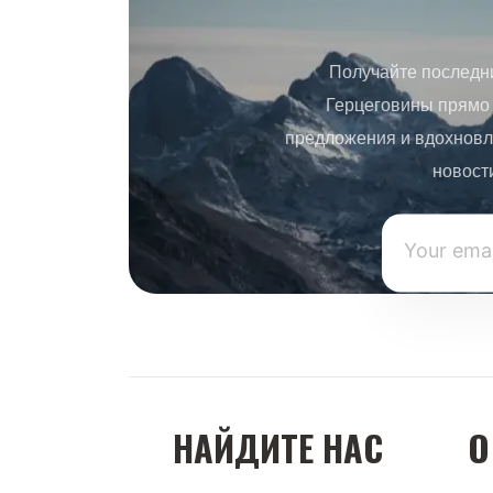
Получайте последн
Герцеговины прямо 
предложения и вдохновл
новост
НАЙДИТЕ НАС
О