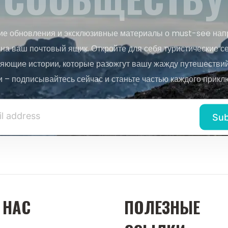
ие обновления и эксклюзивные материалы о must-see нап
на ваш почтовый ящик. Откройте для себя туристические с
яющие истории, которые разожгут вашу жажду путешествий.
и – подписывайтесь сейчас и станьте частью каждого прикл
 НАС
ПОЛЕЗНЫЕ