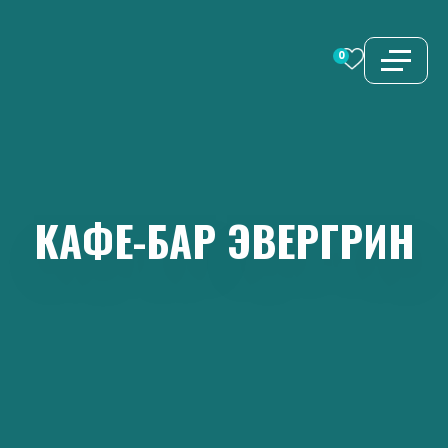
Перейти
к
0
содержимому
КАФЕ-БАР
ЭВЕРГРИН