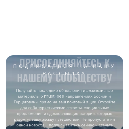
ПРИСОЕДИНЯЙТЕСЬ К
ПОДПИСАТЬСЯ НА НАШУ
НАШЕМУ СООБЩЕСТВУ
РАССЫЛКУ
Получайте последние обновления и эксклюзивные
материалы о must-see направлениях Боснии и
Герцеговины прямо на ваш почтовый ящик. Откройте
для себя туристические секреты, специальные
предложения и вдохновляющие истории, которые
разожгут вашу жажду путешествий. Не пропустите ни
одной новости – подписывайтесь сейчас и станьте