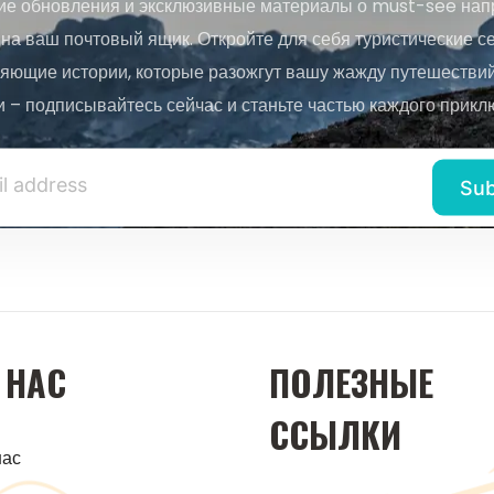
ие обновления и эксклюзивные материалы о must-see нап
на ваш почтовый ящик. Откройте для себя туристические с
яющие истории, которые разожгут вашу жажду путешествий.
и – подписывайтесь сейчас и станьте частью каждого прикл
 НАС
ПОЛЕЗНЫЕ
ССЫЛКИ
нас