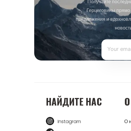
Получайте последн
Герцеговины прямо 
предложения и вдохновл
новост
НАЙДИТЕ НАС
О
Instagram
О 