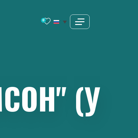
0
СОН"
(У