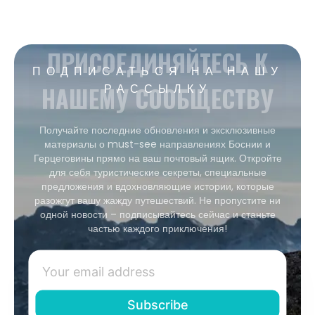
ПРИСОЕДИНЯЙТЕСЬ К
ПОДПИСАТЬСЯ НА НАШУ
НАШЕМУ СООБЩЕСТВУ
РАССЫЛКУ
Получайте последние обновления и эксклюзивные
материалы о must-see направлениях Боснии и
Герцеговины прямо на ваш почтовый ящик. Откройте
для себя туристические секреты, специальные
предложения и вдохновляющие истории, которые
разожгут вашу жажду путешествий. Не пропустите ни
одной новости – подписывайтесь сейчас и станьте
частью каждого приключения!