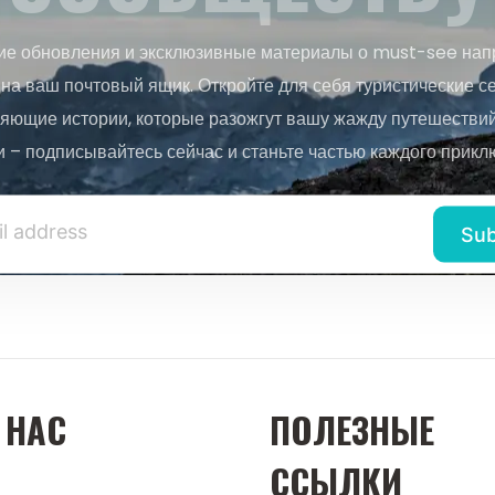
ие обновления и эксклюзивные материалы о must-see нап
на ваш почтовый ящик. Откройте для себя туристические с
яющие истории, которые разожгут вашу жажду путешествий.
и – подписывайтесь сейчас и станьте частью каждого прикл
 НАС
ПОЛЕЗНЫЕ
ССЫЛКИ