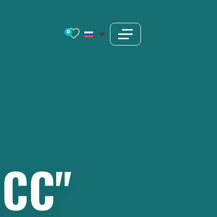
0
СС"