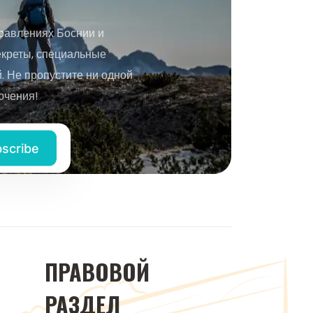
равлениях Боснии и
екреты, специальные
 Не пропустите ни одной
ючения!
ПРАВОВОЙ
РАЗДЕЛ