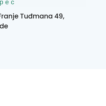
рес
 Franje Tuđmana 49,
de