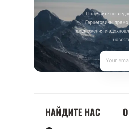
Получайте последн
Герцеговины прямо 
предложения и вдохновл
новост
НАЙДИТЕ НАС
О