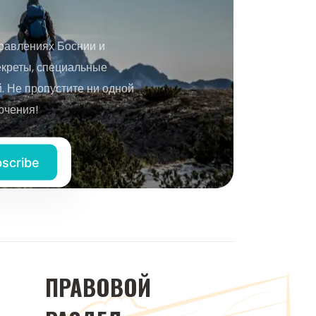
равлениях Боснии и
екреты, специальные
 Не пропустите ни одной
ючения!
ПРАВОВОЙ