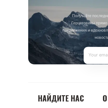
Получайте последн
Герцеговины прямо 
предложения и вдохновл
новост
НАЙДИТЕ НАС
О