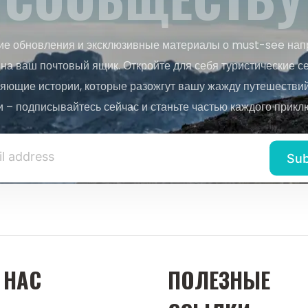
ие обновления и эксклюзивные материалы о must-see нап
на ваш почтовый ящик. Откройте для себя туристические с
яющие истории, которые разожгут вашу жажду путешествий.
и – подписывайтесь сейчас и станьте частью каждого прикл
 НАС
ПОЛЕЗНЫЕ