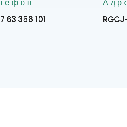
лефон
Адр
7 63 356 101
RGCJ+