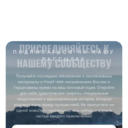
ПРИСОЕДИНЯЙТЕСЬ К
ПОДПИСАТЬСЯ НА НАШУ
НАШЕМУ СООБЩЕСТВУ
РАССЫЛКУ
Получайте последние обновления и эксклюзивные
материалы о must-see направлениях Боснии и
Герцеговины прямо на ваш почтовый ящик. Откройте
для себя туристические секреты, специальные
предложения и вдохновляющие истории, которые
разожгут вашу жажду путешествий. Не пропустите ни
одной новости – подписывайтесь сейчас и станьте
частью каждого приключения!