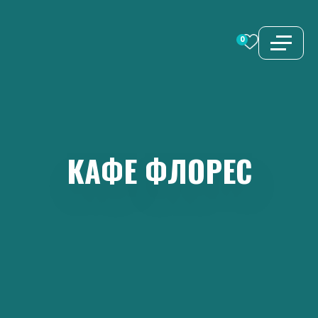
Перейти
к
0
содержимому
КАФЕ
ФЛОРЕС