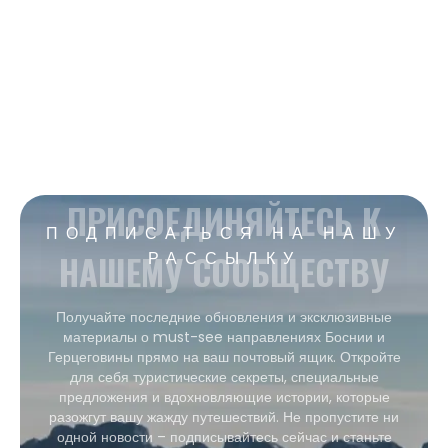
ПРИСОЕДИНЯЙТЕСЬ К
ПОДПИСАТЬСЯ НА НАШУ
НАШЕМУ СООБЩЕСТВУ
РАССЫЛКУ
Получайте последние обновления и эксклюзивные
материалы о must-see направлениях Боснии и
Герцеговины прямо на ваш почтовый ящик. Откройте
для себя туристические секреты, специальные
предложения и вдохновляющие истории, которые
разожгут вашу жажду путешествий. Не пропустите ни
одной новости – подписывайтесь сейчас и станьте