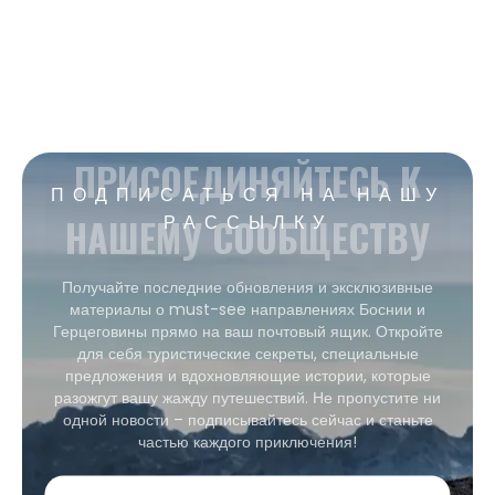
ПРИСОЕДИНЯЙТЕСЬ К
ПОДПИСАТЬСЯ НА НАШУ
НАШЕМУ СООБЩЕСТВУ
РАССЫЛКУ
Получайте последние обновления и эксклюзивные
материалы о must-see направлениях Боснии и
Герцеговины прямо на ваш почтовый ящик. Откройте
для себя туристические секреты, специальные
предложения и вдохновляющие истории, которые
разожгут вашу жажду путешествий. Не пропустите ни
одной новости – подписывайтесь сейчас и станьте
частью каждого приключения!