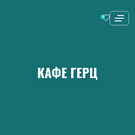
Перейти
к
0
содержимому
КАФЕ
ГЕРЦ