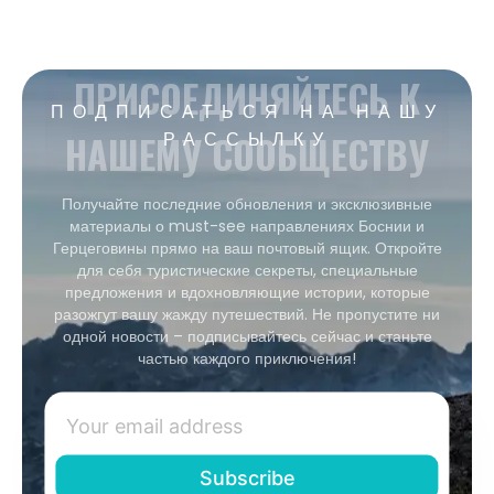
ПРИСОЕДИНЯЙТЕСЬ К
ПОДПИСАТЬСЯ НА НАШУ
НАШЕМУ СООБЩЕСТВУ
РАССЫЛКУ
Получайте последние обновления и эксклюзивные
материалы о must-see направлениях Боснии и
Герцеговины прямо на ваш почтовый ящик. Откройте
для себя туристические секреты, специальные
предложения и вдохновляющие истории, которые
разожгут вашу жажду путешествий. Не пропустите ни
одной новости – подписывайтесь сейчас и станьте
частью каждого приключения!